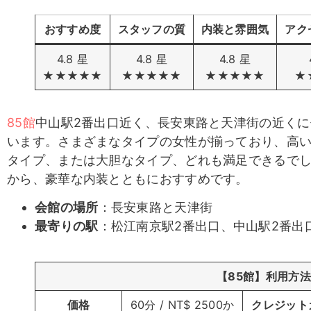
蕾菈(蕾
茹茹
小可
卡哇伊
おすすめ度
スタッフの質
内装と雰囲気
アク
拉)
4.8 星
4.8 星
4.8 星
★★★★★
★★★★★
★★★★★
★
一香客評1
卡哇伊客
小可客評1
Siri
85館
中山駅2番出口近く、長安東路と天津街の近く
評
います。さまざまなタイプの女性が揃っており、高
タイプ、または大胆なタイプ、どれも満足できるでしょう
から、豪華な内装とともにおすすめです。
会館の場所
：長安東路と天津街
母狗
珍奶客評1
一香客評
艾妮客評
最寄りの駅
：松江南京駅2番出口、中山駅2番出
【85館
】
利用方法
価格
60分 / NT$ 2500か
クレジット