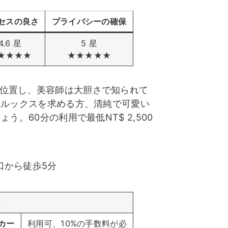
艾妮
餅乾客評1
春天
セスの良さ
プライバシーの確保
4.6 星
5 星
★★★★
★★★★★
子瑜客評
晶晶
哈妮客評1
に位置し、美容師は大胆さで知られて
いルックスを求める方、清純で可愛い
。60分の利用で最低NT$ 2,500
千兒客評1
雨安
米亞
口から徒歩5分
カー
利用可、10%の手数料が必