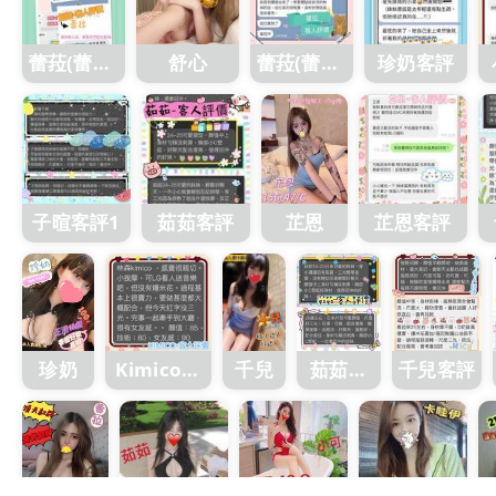
蕾菈(蕾拉)
舒心
蕾菈(蕾拉)
珍奶客評
客評1
客評
子暄客評1
茹茹客評
芷恩
芷恩客評
珍奶
Kimico客
千兒
茹茹客
千兒客評
評1
評1