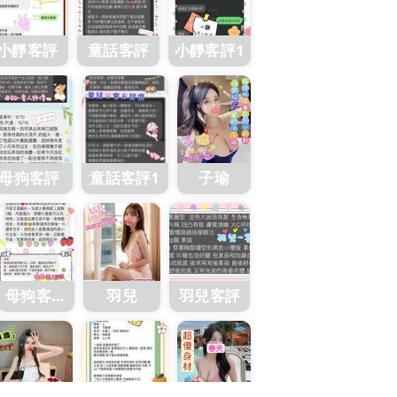
小靜客評
童話客評
小靜客評1
母狗客評
童話客評1
子瑜
母狗客評
羽兒
羽兒客評
1