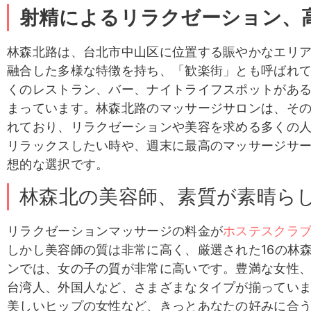
射精によるリラクゼーション、
林森北路は、台北市中山区に位置する賑やかなエリ
融合した多様な特徴を持ち、「歓楽街」とも呼ばれ
くのレストラン、バー、ナイトライフスポットがあ
まっています。林森北路のマッサージサロンは、そ
れており、リラクゼーションや美容を求める多くの
リラックスしたい時や、週末に最高のマッサージサ
想的な選択です。
林森北の美容師、素質が素晴ら
リラクゼーションマッサージの料金が
ホステスクラ
しかし美容師の質は非常に高く、厳選された16の林
ンでは、女の子の質が非常に高いです。豊満な女性
台湾人、外国人など、さまざまなタイプが揃ってい
美しいヒップの女性など、きっとあなたの好みに合