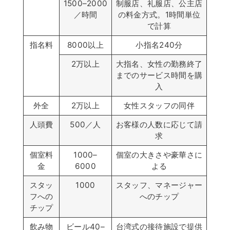
1500–2000
制服店、礼服店、公主店
／時間
の料金方式。1時間単位
で計算
指名料
8000以上
小指名240分
2万以上
大指名、女性の勤務終了
までのサービス時間を購
入
外全
2万以上
女性スタッフの同伴
人頭費
500／人
お客様の人数に応じて請
求
個室料
1000–
個室の大きさや豪華さに
金
6000
よる
スタッ
1000
スタッフ、マネージャー
フへの
へのチップ
チップ
飲み物
ビール40–
台湾式の接待施設で提供