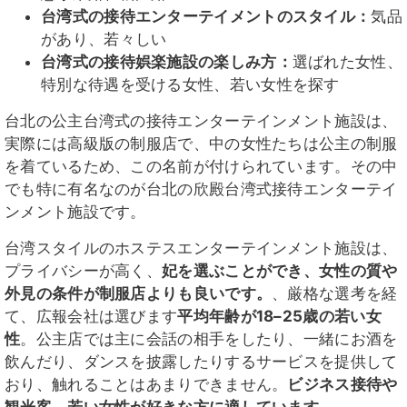
台湾式の接待エンターテイメントのスタイル：
気品
があり、若々しい
台湾式の接待娯楽施設の楽しみ方：
選ばれた女性、
特別な待遇を受ける女性、若い女性を探す
台北の公主台湾式の接待エンターテインメント施設は、
実際には高級版の制服店で、中の女性たちは公主の制服
を着ているため、この名前が付けられています。その中
でも特に有名なのが台北の欣殿台湾式接待エンターテイ
ンメント施設です。
台湾スタイルのホステスエンターテインメント施設は、
プライバシーが高く、
妃を選ぶことができ、女性の質や
外見の条件が制服店よりも良いです。
、厳格な選考を経
て、広報会社は選びます
平均年齢が18–25歳の若い女
性
。公主店では主に会話の相手をしたり、一緒にお酒を
飲んだり、ダンスを披露したりするサービスを提供して
おり、触れることはあまりできません。
ビジネス接待や
観光客、若い女性が好きな方に適しています
。