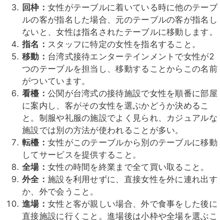
回枠：
女性がテーブルに着いている時に他のテーブ
ルの客が指名した場合、元のテーブルの客が指名し
ないと、女性は指名されたテーブルに移動します。
指名：
スタッフに特定の女性を指名すること。
移動：
台湾式接待エンターテインメントで女性が2
つのテーブルを担当し、移動することからこの名前
がついています。
看檯：
公関が台湾式の接待施設で女性を順番に部屋
に案内し、客がその女性を選ぶかどうか決めるこ
と。制服や礼服の施設でよく見られ、カジュアルな
施設では別の方法が使われることが多い。
転檯：
女性がこのテーブルから別のテーブルに移動
してサービスを提供すること。
全場：
女性の時間を終業まで全て買い取ること。
外全：
施設を利用せずに、直接女性を外に連れ出す
か、外で会うこと。
進場：
女性と客が親しい場合、外で食事をした後に
直接施設に行くこと。進場後は小枠や全場を選ぶこ