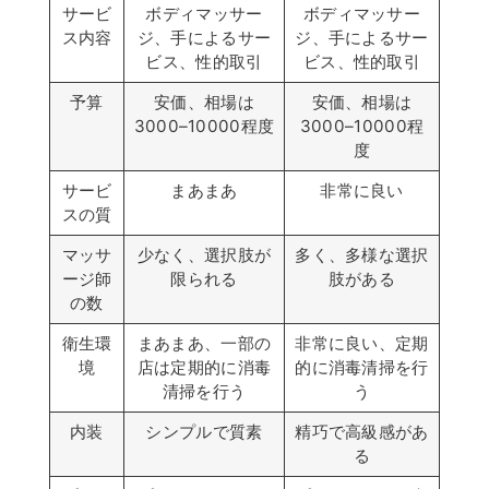
サービ
ボディマッサー
ボディマッサー
ス内容
ジ、手によるサー
ジ、手によるサー
ビス、性的取引
ビス、性的取引
予算
安価、相場は
安価、相場は
3000–10000程度
3000–10000程
度
サービ
まあまあ
非常に良い
スの質
マッサ
少なく、選択肢が
多く、多様な選択
ージ師
限られる
肢がある
の数
衛生環
まあまあ、一部の
非常に良い、定期
境
店は定期的に消毒
的に消毒清掃を行
清掃を行う
う
内装
シンプルで質素
精巧で高級感があ
る