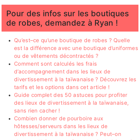
Pour des infos sur les boutiques
de robes, demandez à Ryan !
Qu’est–ce qu’une boutique de robes ? Quelle
est la différence avec une boutique d’uniformes
ou de vêtements décontractés ?
Comment sont calculés les frais
d’accompagnement dans les lieux de
divertissement à la taïwanaise ? Découvrez les
tarifs et les options dans cet article !
Guide complet des 50 astuces pour profiter
des lieux de divertissement à la taïwanaise,
sans rien cacher !
Combien donner de pourboire aux
hôtesses/serveurs dans les lieux de
divertissement à la taïwanaise ? Peut–on