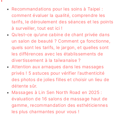
Recommandations pour les soins à Taipei :
comment évaluer la qualité, comprendre les
潘金蓬
艾薇
沐妍
芯芯
少少
tarifs, le déroulement des séances et les points
à surveiller, tout est ici !
Qu’est–ce qu’une cabine de chant privée dans
un salon de beauté ? Comment ça fonctionne,
喬巴
夏玥
月兒
辰辰
趙薇
quels sont les tarifs, le jargon, et quelles sont
les différences avec les établissements de
divertissement à la taïwanaise ?
Attention aux arnaques dans les massages
privés ! 5 astuces pour vérifier l’authenticité
奶油客評
妘熙客評
小妶
MOKA
小桃
des photos de jolies filles et choisir un lieu de
détente sûr.
Massages à Lin Sen North Road en 2025 :
évaluation de 16 salons de massage haut de
gamme, recommandation des esthéticiennes
天蠍
NIKI客
愉悅
亞璇
冬天客評
les plus charmantes pour vous !