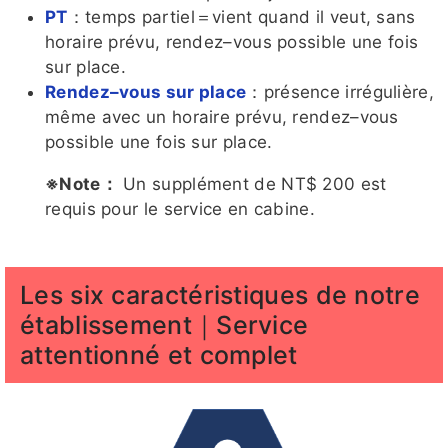
PT
：temps partiel＝vient quand il veut, sans
horaire prévu, rendez–vous possible une fois
蜜桃
Baby
糖糖
七辣客評
吶兒客評
sur place.
客評
Rendez–vous sur place
：présence irrégulière,
même avec un horaire prévu, rendez–vous
possible une fois sur place.
※Note：
Un supplément de NT$ 200 est
糖糖客
蜜桃客評
家語
珊妮
娜比客評
requis pour le service en cabine.
評1
1
Les six caractéristiques de notre
月兒
夢夢客評
吶兒客評
帳帳
結依客評
établissement｜Service
客評
1
attentionné et complet
1
結依客評
月兒客評
潘金蓮客
潘金蓮客
紫萱