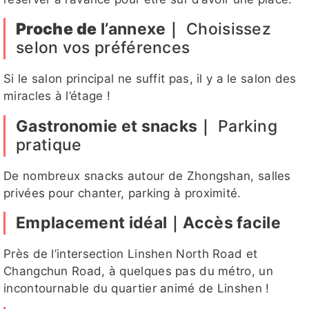
Niki
Hebe
九月
韓恩
安安
Proche de
l’annexe｜
Choisissez
selon vos préférences
Si le salon principal ne suffit pas, il y a le salon des
miracles à l’étage !
吶兒
亮亮
Heb
帳帳客評
IVY
Gastronomie et snacks｜
Parking
e客
pratique
評
De nombreux snacks autour de Zhongshan, salles
privées pour chanter, parking à proximité.
晨希
貝果
貓貓客評
小櫻
心兒
Emplacement idéal｜Accès facile
Près de l’intersection Linshen North Road et
Changchun Road, à quelques pas du métro, un
花花
KOKO
啾啾
溫蒂
韓恩客評
incontournable du quartier animé de Linshen !