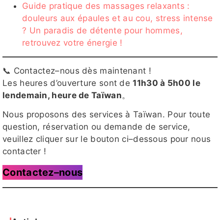
評
1
Guide pratique des massages relaxants :
douleurs aux épaules et au cou, stress intense
? Un paradis de détente pour hommes,
retrouvez votre énergie !
巧比
QQ
七辣客評
魚魚
朵朵
1
📞 Contactez–nous dès maintenant !
Les heures d’ouverture sont de
11h30 à 5h00 le
lendemain, heure de Taïwan
。
❤班表
❤班表
菜心
coco
QQ客評
1頂妝
3頂妝
Nous proposons des services à Taïwan. Pour toute
館
館
question, réservation ou demande de service,
0803
0803
veuillez cliquer sur le bouton ci–dessous pour nous
contacter !
恩熙
Nancy
初一
淺月
山葵
Contactez–nous