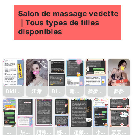
Salon de massage vedette
｜Tous types de filles
disponibles
Didi客
江萊
Didi
珊妮
夢夢客
夢夢
客評
評
客評1
評1
1
江
辰辰
趙薇客
娜比
趙薇客
小乖
姜姜客