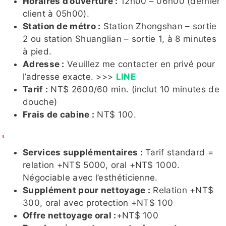
Horaires d’ouverture :
12h00 – 06h00 (dernier
1
client à 05h00).
Station de métro :
Station Zhongshan – sortie
2 ou station Shuanglian – sortie 1, à 8 minutes
à pied.
湘湘客評
蜜桃
MAYBE
珊妮客評
子涵
Adresse :
Veuillez me contacter en privé pour
l’adresse exacte. >>>
LINE
Tarif :
NT$ 2600/60 min. (inclut 10 minutes de
douche)
Frais de cabine :
NT$ 100.
孟唯
雪芙
騷仙草
小乖
茉莉
Services supplémentaires :
Tarif standard =
relation +NT$ 5000, oral +NT$ 1000.
Négociable avec l’esthéticienne.
小靜
妍兒
妘熙
雨琦
晴伊
Supplément pour nettoyage :
Relation +NT$
300, oral avec protection +NT$ 100
Offre nettoyage oral :
+NT$ 100