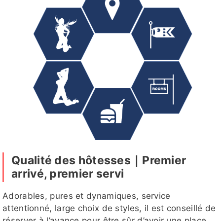
1
評
評1
五月
五月客評
五月客評
舒舒
紫萱客評
1
貓貓
奈奈
秀兒
黑珍珠
姍姍
Qualité des hôtesses｜Premier
arrivé, premier servi
小雨客評
寶咔咔
晴伊客評
妲己
黑珍珠客
評
Adorables, pures et dynamiques, service
attentionné, large choix de styles, il est conseillé de
réserver à l’avance pour être sûr d’avoir une place.