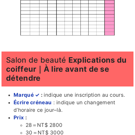
Salon de beauté
Explications du
coiffeur｜À lire avant de se
détendre
Marqué ✓
:
indique une inscription au cours.
Écrire créneau
: indique un changement
d’horaire ce jour–là.
Prix
:
28＝NT$ 2800
30＝NT$ 3000