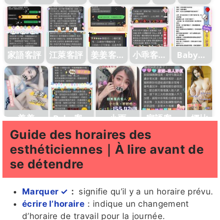
萊
客評
評
客評
評1
客評
評
客
1
評1
家語客評
江萊客評
姜姜客評
小乖客評
Baby客
1
1
評
姜姜
Baby客評
小雨
家語客評
娜比
1
1
Guide des horaires des
esthéticiennes｜À lire avant de
se détendre
Coco客
辰辰客
七辣
Didi
糖糖客
Marquer ✓
：
signifie qu’il y a un horaire prévu.
評
評1
評
écrire l’horaire
：indique un changement
d’horaire de travail pour la journée.