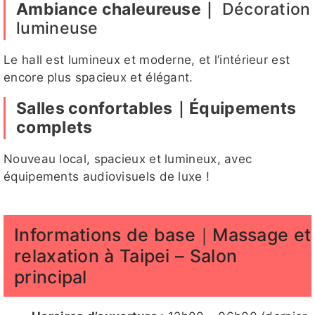
Ambiance chaleureuse｜
Décoration
lumineuse
韓恩客評
KUKU
亮亮客評
有點甜
卡妮
Le hall est lumineux et moderne, et l’intérieur est
1
encore plus spacieux et élégant.
Salles confortables｜Équipements
complets
心兒客評
卡妮客評
姍姍客評
momo
雙兒
Nouveau local, spacieux et lumineux, avec
équipements audiovisuels de luxe !
雙兒客評
姍姍客評
Hebe
芝芝
果糖
Informations de base｜Massage et
客評1
1
relaxation à Taipei – Salon
principal
玉兔
Candy
結依
湘湘
湘湘客評