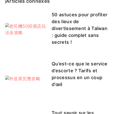
Articles connexes
陽光
依依
果果
可伊
彤恩
50 astuces pour profiter
des lieux de
divertissement à Taïwan
: guide complet sans
小野
QQ客評1
secrets !
Qu’est–ce que le service
d’escorte ? Tarifs et
processus en un coup
d’œil
Tout savoir sur les