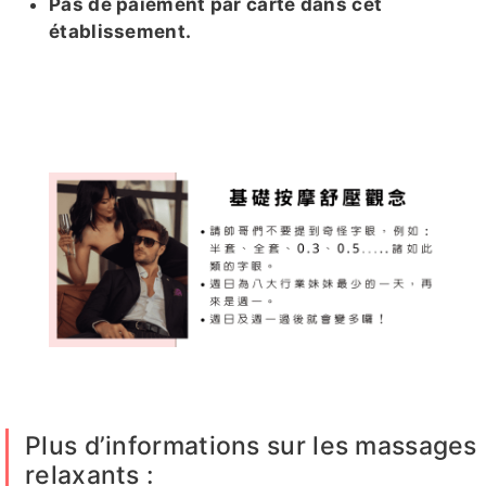
Pas de paiement par carte dans cet
晴伊 (與
淨漢
嘻嘻
舒華
啾啾客評
établissement.
萊恩 衝
突的複本
2026-
05-04)
浪浪
拾壹
若雨
Rita
萊菈
KUKU客
妍安
妍安客評
冬天客評
海棠
評
奶油
克萊兒
檸檬
瑤瑤
冬天
Plus d’informations sur les massages
relaxants :