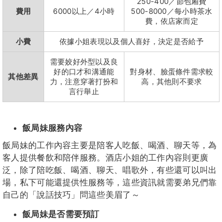
250-400／節包廂費
費用
6000以上／4小時
500-8000／每小時茶水
費，依店家而定
小費
依據小姐表現以及個人喜好，決定是否給予
需要姣好外型以及良
好的口才和溝通能
對身材、臉蛋條件需求較
其他差異
力，注意穿著打扮和
高，其他則不要求
言行舉止
飯局妹服務內容
飯局妹的工作內容主要是陪客人吃飯、喝酒、聊天等，為
客人提供餐飲和陪伴服務。酒店小姐的工作內容則更廣
泛，除了陪吃飯、喝酒、聊天、唱歌外，有些還可以叫出
場，私下可能還提供性服務等，這些資訊就需要弟兄們靠
自己的「說話技巧」問這些美眉了～
飯局妹是否需要預訂