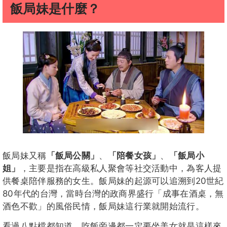
飯局妹是什麼？
飯局妹又稱
「飯局公關」
、
「陪餐女孩」
、
「飯局小
姐」
，主要是指在高級私人聚會等社交活動中，為客人提
供餐桌陪伴服務的女生。飯局妹的起源可以追溯到20世紀
80年代的台灣，當時台灣的政商界盛行「成事在酒桌，無
酒色不歡」的風俗民情，飯局妹這行業就開始流行。
看過八點檔都知道，吃飯旁邊都一定要坐美女就是這樣來