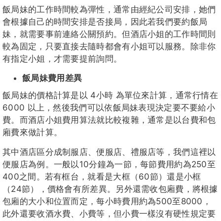
飯局妹的工作時間較為彈性，通常由經紀公司安排，她們
會根據自己的時間安排是否接局，因此若我們要約飯局
妹，就需要事前連絡公關預約。但酒店小姐的工作時間則
較為固定，只要直接去隨時都會有小姐可以服務。除非你
有指定小姐，才需要提前詢問。
飯局妹費用差異
飯局妹的價格計算是以 4小時 為單位來計算，通常行情在
6000 以上，然後我們可以依飯局妹表現決定要不要給小
費。而酒店小姐費用算法就比較複雜，通常是以台費和包
廂費來做計算。
其中酒店區分成制服店、便服店、禮服店等，我們這裡以
便服店為例。一般以10分鐘為一節，每節費用約為250至
400之間。若有框台，就看是大框（60節）還是小框
（24節），價格會有所差異。另外還需收包廂費，將根據
包廂的大小和位置而定，每小時費用約為500至8000，
此外還要收酒水費、小費等，但小費一樣沒有硬性規定要