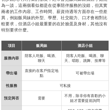
為一談，這兩個看似都是在從事陪伴服務的沒錯，但其實
兩者的工作內容、工作時間、薪資待遇等方面存在一些差
異，例如飯局妹的外型、學歷、社交能力、口才會相對比
較要求，但酒店小姐最重要的在於臉蛋及身材，其他沒有
特別要求什麼。
項目
飯局妹
酒店小姐
陪客人吃飯、喝酒、
陪客人吃飯、喝酒、聊
服務內容
聊天
天、唱歌、跳舞、按摩等
直接約在客戶指定地
帶出場
可被帶出場
點
性服務
可私接
不用，除非你有喜歡的小
預定與否
需要
姐才需要提前詢問