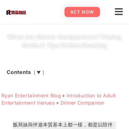
ACT NOW
What Are Dinner Companions? Pricing
Guide & Tips Before Booking
Contents
▼
Ryan Entertainment Blog
»
Introduction to Adult
Entertainment Venues
»
Dinner Companion
飯局妹與伴遊本質基本上都一樣，都是以陪伴