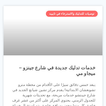
توصيات للتدليك والاسترخاء في تايبيه
خدمات تدليك جديدة في شارع جينزو –
ميجاو مي
يبعد خمس دقائق سيرًا على الأقدام من محطة مترو
تشونغشان الابتدائية! يقدم مركز تشين شيانغ الجديد في
شارع جينتشو خدمات مريحة، مع تحديثات شهرية
للجدول الزمني. يحتوي المركز على أكثر من عشر غرف
خاصة، كل منها مجهز بمرافق خاصة. يتم استقبال خبراء