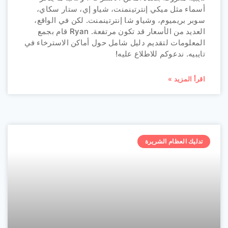
أسماء مثل ميكي إنترتينمنت، شياو إي، ستار سكاي،
سوبر بريميوم، وشياو شا إنترتينمنت. لكن في الواقع،
العديد من الأسعار قد تكون مرتفعة. Ryan قام بجمع
المعلومات لتقديم دليل شامل حول أماكن الاسترخاء في
تايبيه. ندعوكم للاطلاع عليه!
اقرأ المزيد »
تدليك العظام الشريرة