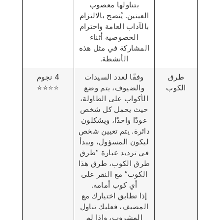
بتناولها معصوب
العينين. يُنصح بالالتزام
بالآداب العامة واحترام
الخصوصية أثناء
المشاركة في مثل هذه
الأنشطة.
طرق
وفقًا لعدد السيدات
4 نجوم
الكوب
والضيوف، يتم وضع
⭐️⭐️⭐️⭐️
الأكواب على الطاولة،
حيث يحمل كل شخص
عودًا واحدًا، ويشكلون
دائرة. يتم تعيين شخص
ليكون المسؤول، ويبدأ
في ترديد عبارة “طرق
طرق الكوب، طرق هذا
الكوب” مع النقر على
أي كوب أمامه.
إذا تطابق اختيارك مع
المضيف، فعليك تناول
المشروب، وإذا لم