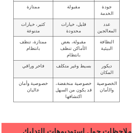
جودة
مقبولة
ممتازة
الخدمة
عدد
قليل، خيارات
كثير، خيارات
المعالجين
محدودة
متنوعة
النظافة
مقبولة، بعض
ممتازة، تنظف
البيئية
الأماكن تنظف
بانتظام
بانتظام
ديكور
بسيط وغير متكلف
فاخر وراقي
المكان
الخصوصية
خصوصية منخفضة،
خصوصية وأمان
والأمان
قد يكون من السهل
عاليان
اكتشافها
ملاحظات حول استوديوهات التدليك