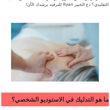
التقليدي؟ دع الخبير Ryan للترفيه يرشدك الآن!
ما هو التدليك في الاستوديو الشخصي؟